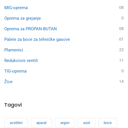
MIG-oprema
08
Oprema za grejanje
0
Oprema za PROPAN-BUTAN
08
Palete za boce za tehničke gasove
01
Plamenici
22
Redukcioni ventili
11
TIG-oprema
0
Žice
14
Tagovi
acetilen
aparat
argon
azot
boce