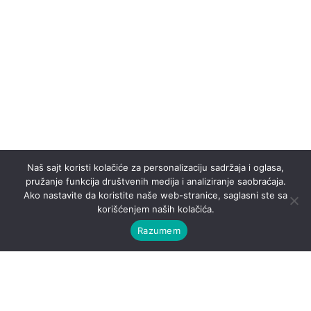
Naš sajt koristi kolačiće za personalizaciju sadržaja i oglasa,
pružanje funkcija društvenih medija i analiziranje saobraćaja.
Ako nastavite da koristite naše web-stranice, saglasni ste sa
korišćenjem naših kolačića.
Razumem