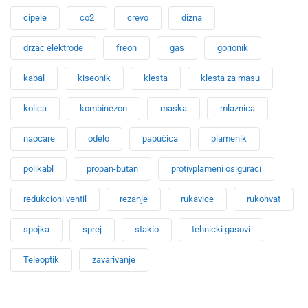
cipele
co2
crevo
dizna
drzac elektrode
freon
gas
gorionik
kabal
kiseonik
klesta
klesta za masu
kolica
kombinezon
maska
mlaznica
naocare
odelo
papučica
plamenik
polikabl
propan-butan
protivplameni osiguraci
redukcioni ventil
rezanje
rukavice
rukohvat
spojka
sprej
staklo
tehnicki gasovi
Teleoptik
zavarivanje