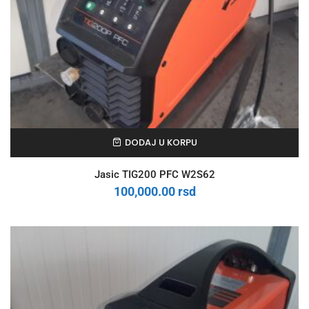
DODAJ U KORPU
Jasic TIG200 PFC W2S62
100,000.00
rsd