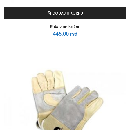
DODAJ U KORPU
Rukavice kožne
445.00
rsd