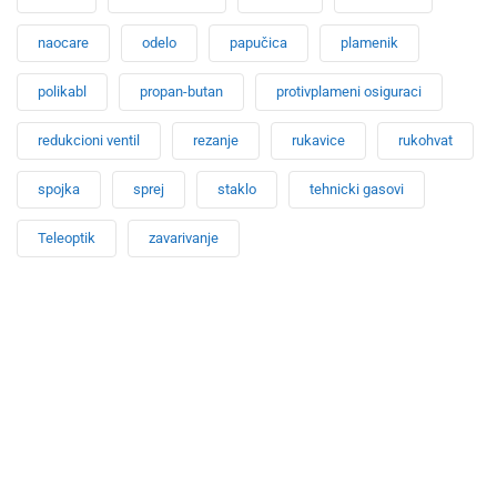
naocare
odelo
papučica
plamenik
polikabl
propan-butan
protivplameni osiguraci
redukcioni ventil
rezanje
rukavice
rukohvat
spojka
sprej
staklo
tehnicki gasovi
Teleoptik
zavarivanje