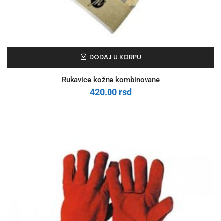
DODAJ U KORPU
Rukavice kožne kombinovane
420.00
rsd