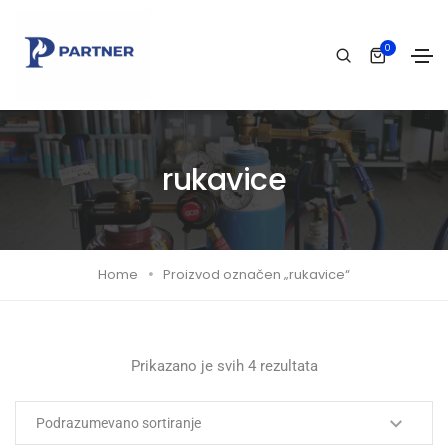
0
rukavice
Home
Proizvod označen „rukavice“
Prikazano je svih 4 rezultata