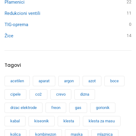
Plamenici
22
Redukcioni ventili
11
TIG-oprema
0
Žice
14
Tagovi
acetilen
aparat
argon
azot
boce
cipele
co2
crevo
dizna
drzac elektrode
freon
gas
gorionik
kabal
kiseonik
klesta
klesta za masu
kolica
kombinezon
maska
mlaznica