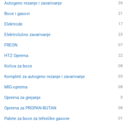
Autogeno rezanje i zavarivanje
26
Boce i gasovi
21
Elektrode
17
Elektrolučno zavarivanje
23
FREON
07
HTZ Oprema
22
Kolica za boce
08
Kompleti za autogeno rezanje i zavarivanje
03
MIG-oprema
08
Oprema za grejanje
0
Oprema za PROPAN-BUTAN
08
Palete za boce za tehničke gasove
01