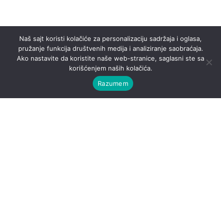
Naš sajt koristi kolačiće za personalizaciju sadržaja i oglasa,
pružanje funkcija društvenih medija i analiziranje saobraćaja.
Ako nastavite da koristite naše web-stranice, saglasni ste sa
korišćenjem naših kolačića.
Razumem
P-Partner d.o.o.
P-PARTNER je preduzeće za spoljnu i unutrašnju trgovinu koja
se od 1998. godine bavi uvozom i distribucijom opreme za
rezanje i zavarivanje sa svom pratećom opremom.
Adresa