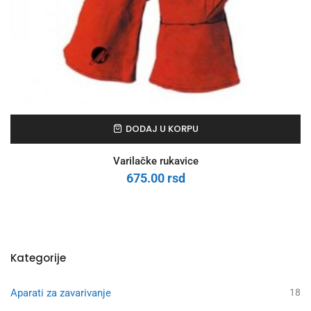
DODAJ U KORPU
Varilačke rukavice
675.00
rsd
Kategorije
Aparati za zavarivanje
18