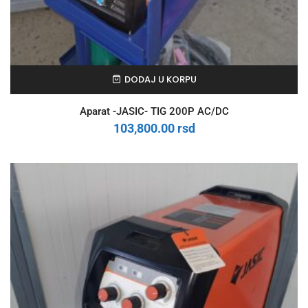
DODAJ U KORPU
Aparat -JASIC- TIG 200P AC/DC
103,800.00
rsd