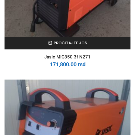
PROČITAJTE JOŠ
Jasic MIG350 3f N271
171,800.00
rsd