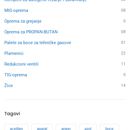
MIG-oprema
08
Oprema za grejanje
0
Oprema za PROPAN-BUTAN
08
Palete za boce za tehničke gasove
01
Plamenici
22
Redukcioni ventili
11
TIG-oprema
0
Žice
14
Tagovi
acetilen
aparat
argon
azot
boce