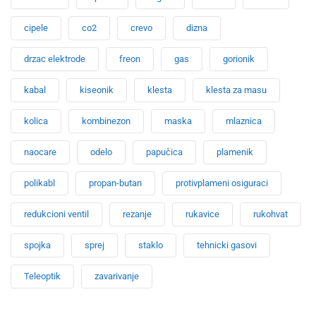
cipele
co2
crevo
dizna
drzac elektrode
freon
gas
gorionik
kabal
kiseonik
klesta
klesta za masu
kolica
kombinezon
maska
mlaznica
naocare
odelo
papučica
plamenik
polikabl
propan-butan
protivplameni osiguraci
redukcioni ventil
rezanje
rukavice
rukohvat
spojka
sprej
staklo
tehnicki gasovi
Teleoptik
zavarivanje