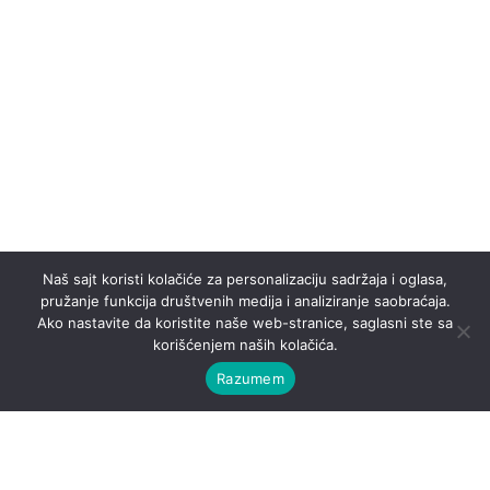
Naš sajt koristi kolačiće za personalizaciju sadržaja i oglasa,
pružanje funkcija društvenih medija i analiziranje saobraćaja.
Ako nastavite da koristite naše web-stranice, saglasni ste sa
korišćenjem naših kolačića.
Razumem