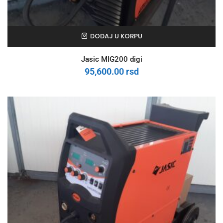
DODAJ U KORPU
Jasic MIG200 digi
95,600.00
rsd